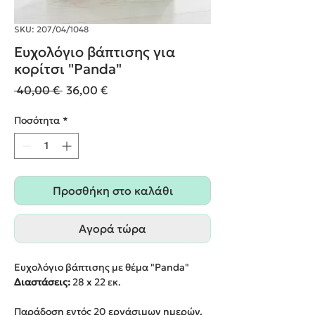
SKU: 207/04/1048
Ευχολόγιο βάπτισης για
κορίτσι "Panda"
Κανονική
Τιμή
 40,00 € 
36,00 €
τιμή
Έκπτωσης
Ποσότητα
*
Προσθήκη στο καλάθι
Αγορά τώρα
Ευχολόγιο βάπτισης με θέμα "Panda"
Διαστάσεις:
28 x 22 εκ.
Παράδοση εντός 20 εργάσιμων ημερών.