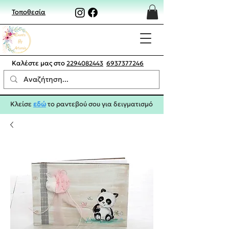
Τοποθεσία
Καλέστε μας στο
2294082443
6937377246
Κλείσε
εδώ
το ραντεβού σου για δειγματισμό