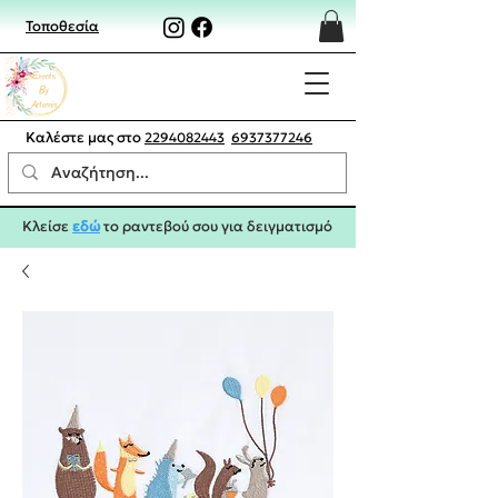
Τοποθεσία
Καλέστε μας στο
2294082443
6937377246
Κλείσε
εδώ
το ραντεβού σου για δειγματισμό