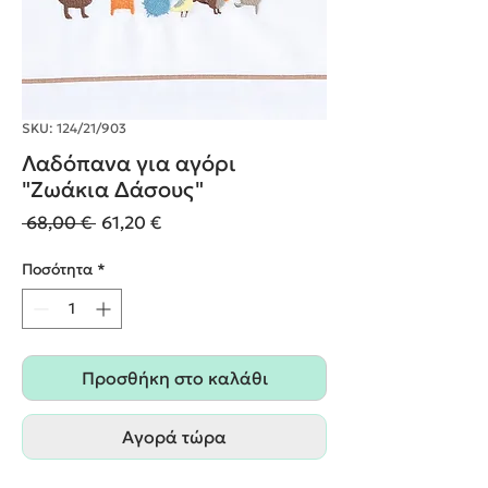
SKU: 124/21/903
Λαδόπανα για αγόρι
"Ζωάκια Δάσους"
Κανονική
Τιμή
 68,00 € 
61,20 €
τιμή
Έκπτωσης
Ποσότητα
*
Προσθήκη στο καλάθι
Αγορά τώρα