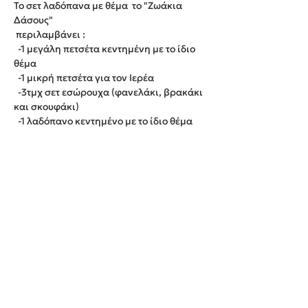
Το σετ λαδόπανα με θέμα το "Ζωάκια
Δάσους"
περιλαμβάνει :
-1 μεγάλη πετσέτα κεντημένη με το ίδιο
θέμα
-1 μικρή πετσέτα για τον Ιερέα
-3τμχ σετ εσώρουχα (φανελάκι, βρακάκι
και σκουφάκι)
-1 λαδόπανο κεντημένο με το ίδιο θέμα
Παράδοση εντός 20 εργάσιμων ημερών.
We create unforgettable memories!
Events By Artemis
22940 82443 / 6937377246
Show room: