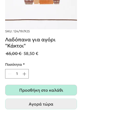
SKU: 124/19/925
Λαδόπανα για αγόρι
"Κάκτοι"
Κανονική
Τιμή
 65,00 € 
58,50 €
τιμή
Έκπτωσης
Ποσότητα
*
Προσθήκη στο καλάθι
Αγορά τώρα