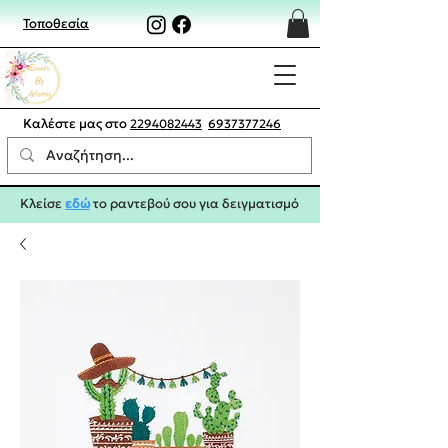
Τοποθεσία
Καλέστε μας στο
2294082443
6937377246
Κλείσε
εδώ
το ραντεβού σου για δειγματισμό