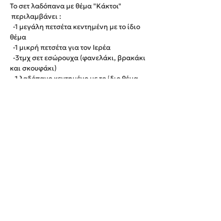
Το σετ λαδόπανα με θέμα "Κάκτοι"
περιλαμβάνει :
-1 μεγάλη πετσέτα κεντημένη με το ίδιο
θέμα
-1 μικρή πετσέτα για τον Ιερέα
-3τμχ σετ εσώρουχα (φανελάκι, βρακάκι
και σκουφάκι)
-1 λαδόπανο κεντημένο με το ίδιο θέμα
Παράδοση εντός 20 εργάσιμων ημερών.
We create unforgettable memories!
Events By Artemis
22940 82443 / 6937377246
Show room:
Λεωφόρος Καραμανλή Κωνσταντίνου 122,
Σπάτων - Άρτεμις Ελλάδα