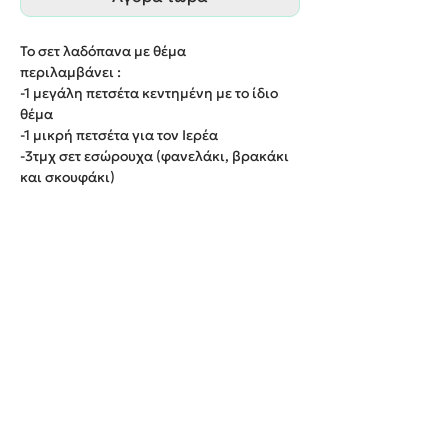
Το σετ λαδόπανα με θέμα
περιλαμβάνει :
-1 μεγάλη πετσέτα κεντημένη με το ίδιο
θέμα
-1 μικρή πετσέτα για τον Ιερέα
-3τμχ σετ εσώρουχα (φανελάκι, βρακάκι
και σκουφάκι)
-1 λαδόπανο κεντημένο με το ίδιο θέμα
Παράδοση εντός 20 εργάσιμων ημερών.
We create unforgettable memories!
Events By Artemis
22940 82443 / 6937377246
Show room: