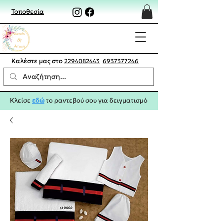
Τοποθεσία
Καλέστε μας στο
2294082443
6937377246
Κλείσε
εδώ
το ραντεβού σου για δειγματισμό