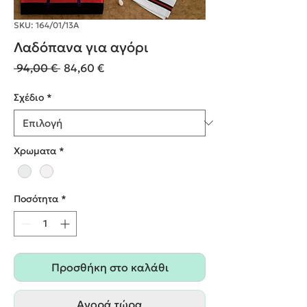
SKU: 164/01/13Α
Λαδόπανα για αγόρι
Κανονική
Τιμή
 94,00 € 
84,60 €
τιμή
Έκπτωσης
Σχέδιο
*
Χρωματα
*
Ποσότητα
*
Προσθήκη στο καλάθι
Αγορά τώρα