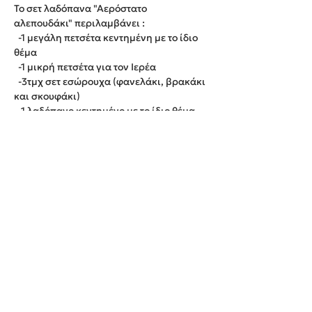
Το σετ λαδόπανα "Αερόστατο
αλεπουδάκι" περιλαμβάνει :
-1 μεγάλη πετσέτα κεντημένη με το ίδιο
θέμα
-1 μικρή πετσέτα για τον Ιερέα
-3τμχ σετ εσώρουχα (φανελάκι, βρακάκι
και σκουφάκι)
-1 λαδόπανο κεντημένο με το ίδιο θέμα
Παράδοση εντός 20 εργάσιμων ημερών.
We create unforgettable memories!
Events By Artemis
22940 82443 / 6937377246
Show room:
Λεωφόρος Καραμανλή Κωνσταντίνου 122,
Σπάτων - Άρτεμις Ελλάδα