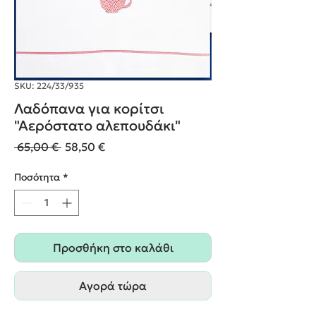
SKU: 224/33/935
Λαδόπανα για κορίτσι
"Αερόστατο αλεπουδάκι"
Κανονική
Τιμή
 65,00 € 
58,50 €
τιμή
Έκπτωσης
Ποσότητα
*
Προσθήκη στο καλάθι
Αγορά τώρα