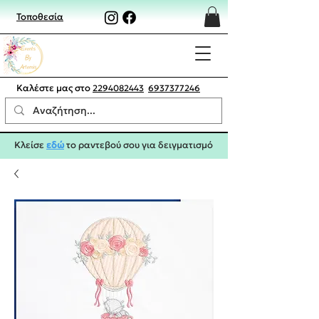
Τοποθεσία
Καλέστε μας στο
2294082443
6937377246
Κλείσε
εδώ
το ραντεβού σου για δειγματισμό