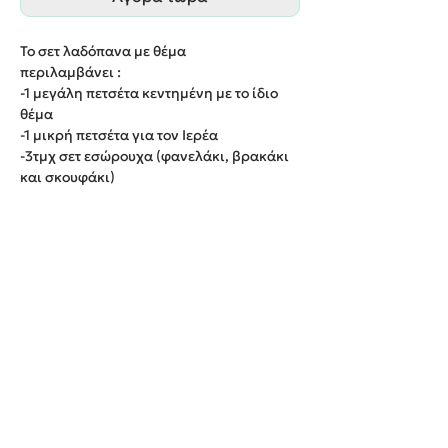
Το σετ λαδόπανα με θέμα
περιλαμβάνει :
-1 μεγάλη πετσέτα κεντημένη με το ίδιο
θέμα
-1 μικρή πετσέτα για τον Ιερέα
-3τμχ σετ εσώρουχα (φανελάκι, βρακάκι
και σκουφάκι)
-1 λαδόπανο κεντημένο με το ίδιο θέμα
Παράδοση εντός 20 εργάσιμων ημερών.
We create unforgettable memories!
Events By Artemis
22940 82443 / 6937377246
Show room: