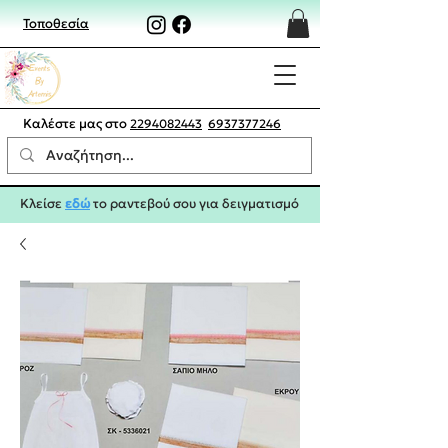
Τοποθεσία
Καλέστε μας στο
2294082443
6937377246
Κλείσε
εδώ
το ραντεβού σου για δειγματισμό