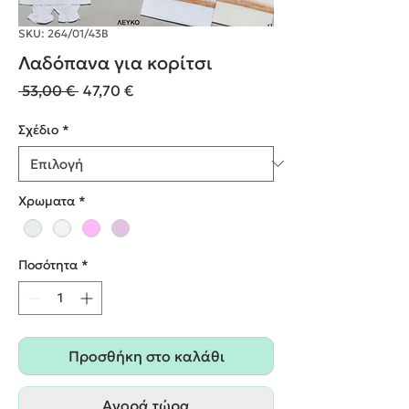
SKU: 264/01/43Β
Λαδόπανα για κορίτσι
Κανονική
Τιμή
 53,00 € 
47,70 €
τιμή
Έκπτωσης
Σχέδιο
*
Χρωματα
*
Ποσότητα
*
Προσθήκη στο καλάθι
Αγορά τώρα