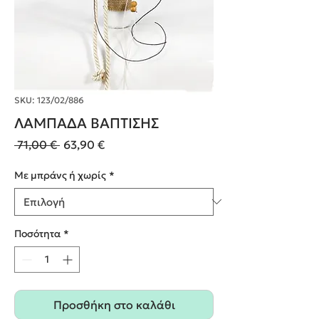
SKU: 123/02/886
ΛΑΜΠΑΔΑ ΒΑΠΤΙΣΗΣ
Κανονική
Τιμή
 71,00 € 
63,90 €
τιμή
Έκπτωσης
Με μπράνς ή χωρίς
*
Ποσότητα
*
Προσθήκη στο καλάθι