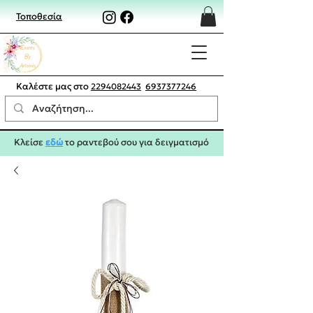
Τοποθεσία
Καλέστε μας στο
2294082443
6937377246
Κλείσε
εδώ
το ραντεβού σου για δειγματισμό