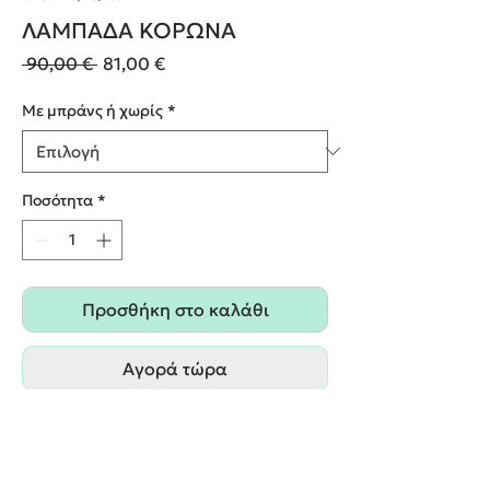
ΛΑΜΠΑΔΑ ΚΟΡΩΝΑ
Κανονική
Τιμή
 90,00 € 
81,00 €
τιμή
Έκπτωσης
Με μπράνς ή χωρίς
*
Ποσότητα
*
Προσθήκη στο καλάθι
Αγορά τώρα
Δυνατότητα επιλογής ασορτί
στολισμού(μπρανς) για το στολισμό του
κουτίου/της βαλίτσας