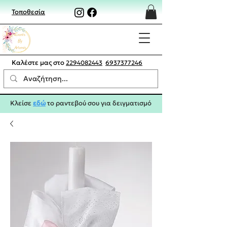
Τοποθεσία
Καλέστε μας στο
2294082443
6937377246
Κλείσε
εδώ
το ραντεβού σου για δειγματισμό