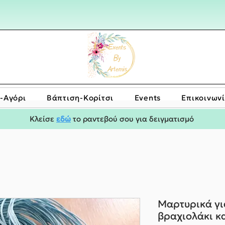
-Αγόρι
Bάπτιση-Κορίτσι
Events
Επικοινων
Κλείσε
εδώ
το ραντεβού σου για δειγματισμό
Μαρτυρικά γι
βραχιολάκι κα