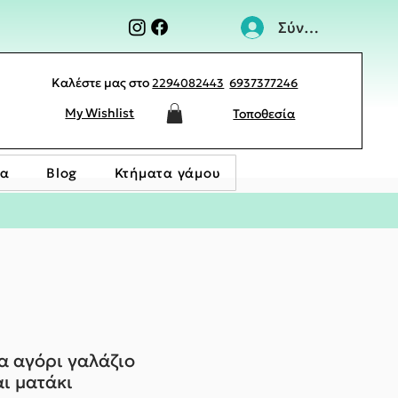
Σύνδεση
Καλέστε μας στο
2294082443
6937377246
My Wishlist
Τοποθεσία
ία
Blog
Κτήματα γάμου
α αγόρι γαλάζιο
ι ματάκι