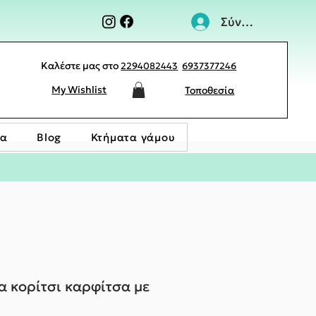
Σύνδεση
Καλέστε μας στο
2294082443
6937377246
My Wishlist
Τοποθεσία
ία
Blog
Κτήματα γάμου
α κορίτσι καρφίτσα με