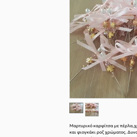
Μαρτυρικό καρφίτσα με πέρλα,χ
και φιογκάκι ροζ χρώματος. Δυν