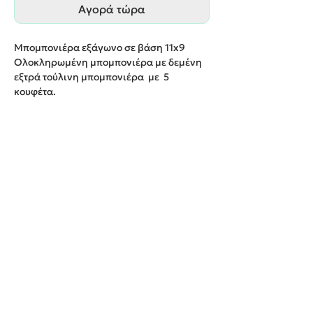
Αγορά τώρα
Μπομπονιέρα εξάγωνο σε βάση
11
x
9
Ολοκληρωμένη μπομπονιέρα με δεμένη
εξτρά τούλινη μπομπονιέρα με 5
κουφέτα
.
Παράδοση εντός 20 εργάσιμων ημερών
.
We create unforgettable memories!
Events By Artemis
22940 82443 / 6937377246
Show room:
Λεωφόρος Καραμανλή Κωνσταντίνου 122,
Σπάτων - Άρτεμις Ελλάδα
Εξυπηρετούμε κατόπιν ραντεβού