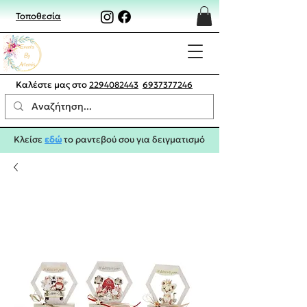
Τοποθεσία
Καλέστε μας στο
2294082443
6937377246
Κλείσε
εδώ
το ραντεβού σου για δειγματισμό