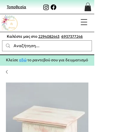
Τοποθεσία
Καλέστε μας στο
2294082443
6937377246
Κλείσε
εδώ
το ραντεβού σου για δειγματισμό