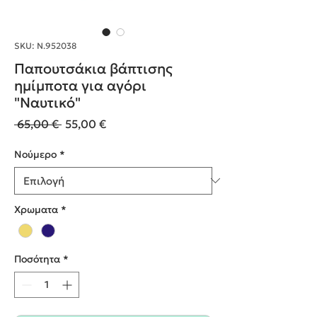
SKU: Ν.952038
Παπουτσάκια βάπτισης
ημίμποτα για αγόρι
"Ναυτικό"
Κανονική
Τιμή
 65,00 € 
55,00 €
τιμή
Έκπτωσης
Nούμερο
*
Χρωματα
*
Ποσότητα
*