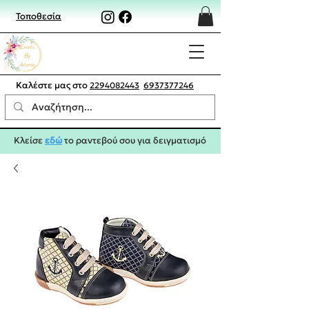
Τοποθεσία
Καλέστε μας στο
2294082443
6937377246
Κλείσε
εδώ
το ραντεβού σου για δειγματισμό