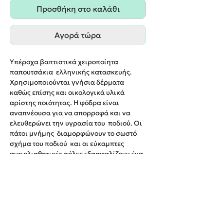
Προσθήκη στο καλάθι
Αγορά τώρα
Υπέροχα βαπτιστικά χειροποίητα
παπουτσάκια ελληνικής κατασκευής.
Χρησιμοποιούνται γνήσια δέρματα
καθώς επίσης και οικολογικά υλικά
αρίστης ποιότητας. Η φόδρα είναι
αναπνέουσα για να απορροφά και να
ελευθερώνει την υγρασία του ποδιού. Οι
πάτοι μνήμης διαμορφώνουν το σωστό
σχήμα του ποδιού και οι εύκαμπτες
αντιολισθητικές σόλες εξασφαλίζουν ένα
άνετο περπάτημα για τους μικρούς μας
φίλους.
Νο19-26
Χρώμα:Μουσταρδί ή Μπλε
Παράδοση σε 10-12 εργάσιμες ημέρες.