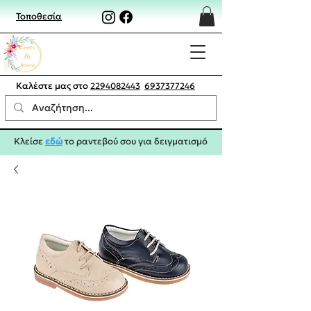
Τοποθεσία
Καλέστε μας στο
2294082443
6937377246
Κλείσε
εδώ
το ραντεβού σου για δειγματισμό