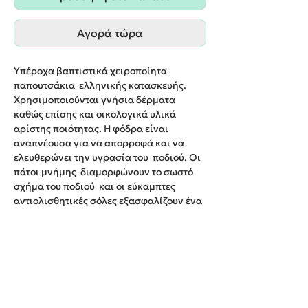
Αγορά τώρα
Υπέροχα βαπτιστικά χειροποίητα
παπουτσάκια ελληνικής κατασκευής.
Χρησιμοποιούνται γνήσια δέρματα
καθώς επίσης και οικολογικά υλικά
αρίστης ποιότητας. Η φόδρα είναι
αναπνέουσα για να απορροφά και να
ελευθερώνει την υγρασία του ποδιού. Οι
πάτοι μνήμης διαμορφώνουν το σωστό
σχήμα του ποδιού και οι εύκαμπτες
αντιολισθητικές σόλες εξασφαλίζουν ένα
άνετο περπάτημα για τους μικρούς μας
φίλους.
Νο19-26
Χρώμα:Μπλε ή Μπεζ
Παράδοση σε 10-12 εργάσιμες ημέρες.