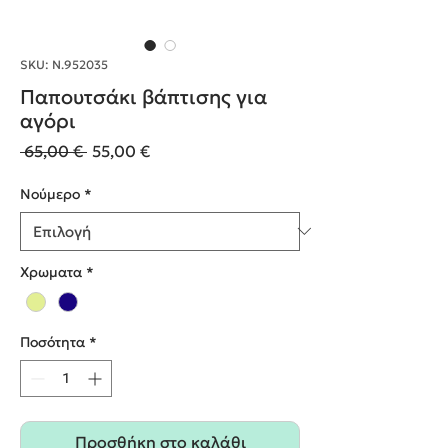
SKU: Ν.952035
Παπουτσάκι βάπτισης για
αγόρι
Κανονική
Τιμή
 65,00 € 
55,00 €
τιμή
Έκπτωσης
Nούμερο
*
Χρωματα
*
Ποσότητα
*
Προσθήκη στο καλάθι