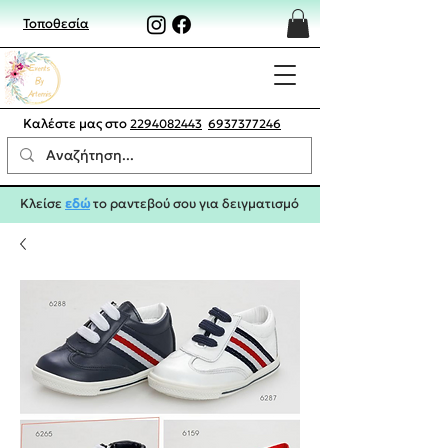
Τοποθεσία
Καλέστε μας στο
2294082443
6937377246
Κλείσε
εδώ
το ραντεβού σου για δειγματισμό