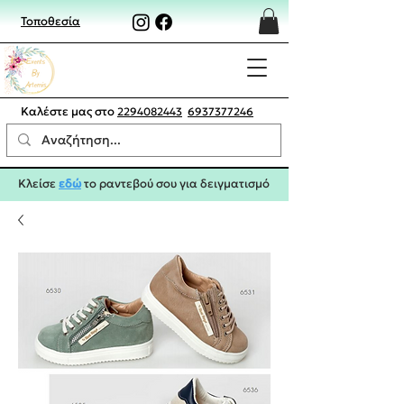
Τοποθεσία
Καλέστε μας στο
2294082443
6937377246
Κλείσε
εδώ
το ραντεβού σου για δειγματισμό