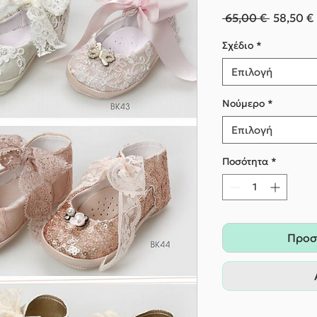
Κανονικ
 65,00 € 
58,50 €
τιμή
Σχέδιο
*
Επιλογή
Nούμερο
*
Επιλογή
Ποσότητα
*
Προσ