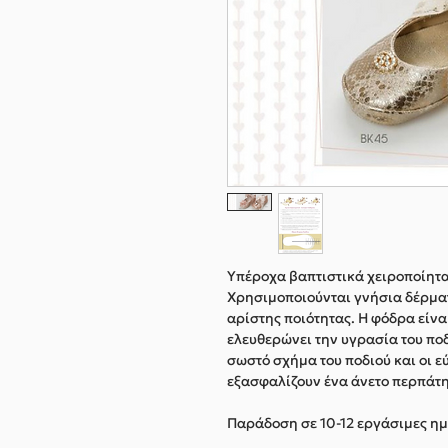
Υπέροχα βαπτιστικά χειροποίητ
Χρησιμοποιούνται γνήσια δέρματ
αρίστης ποιότητας. Η φόδρα είν
ελευθερώνει την υγρασία του πο
σωστό σχήμα του ποδιού και οι ε
εξασφαλίζουν ένα άνετο περπάτη
Παράδοση σε 10-12 εργάσιμες ημ