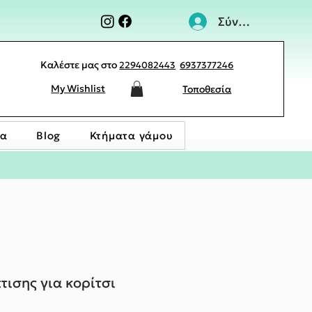
Σύνδεση
Καλέστε μας στο
2294082443
6937377246
My Wishlist
Τοποθεσία
ία
Blog
Κτήματα γάμου
τισης για κορίτσι