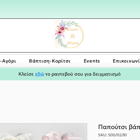
-Αγόρι
Bάπτιση-Κορίτσι
Events
Επικοινων
Κλείσε
εδώ
το ραντεβού σου για δειγματισμό
Παπούτσι βάπ
SKU: 500/02/81