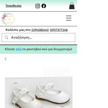
Τοποθεσία
Καλέστε μας στο
2294082443
6937377246
Κλείσε
εδώ
το ραντεβού σου για δειγματισμό