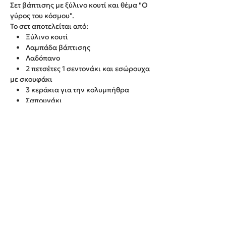
Σετ βάπτισης με ξύλινο κουτί και θέμα "Ο
γύρος του κόσμου".
Το σετ αποτελείται από:
• Ξύλινο κουτί
• Λαμπάδα βάπτισης
• Λαδόπανο
• 2 πετσέτες 1 σεντονάκι και εσώρουχα
με σκουφάκι
• 3 κεράκια για την κολυμπήθρα
• Σαπουνάκι
• Μπουκάλι για το λάδι
Παράδοση εντός 20 εργάσιμων ημερών.
We create unforgettable memories!
Events By Artemis
22940 82443 / 6937377246