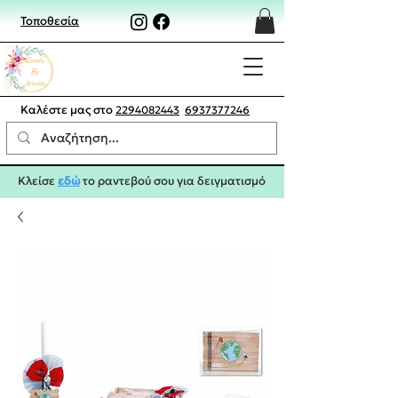
Τοποθεσία
Καλέστε μας στο
2294082443
6937377246
Κλείσε
εδώ
το ραντεβού σου για δειγματισμό