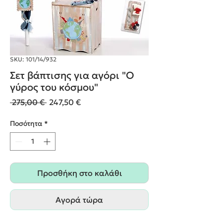
SKU: 101/14/932
Σετ βάπτισης για αγόρι "Ο
γύρος του κόσμου"
Κανονική
Τιμή
 275,00 € 
247,50 €
τιμή
Έκπτωσης
Ποσότητα
*
Προσθήκη στο καλάθι
Αγορά τώρα