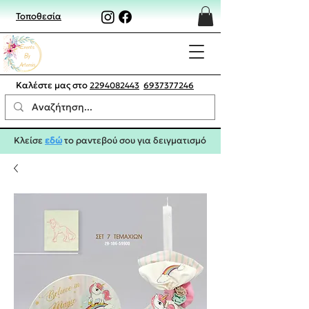
Τοποθεσία
Καλέστε μας στο
2294082443
6937377246
Κλείσε
εδώ
το ραντεβού σου για δειγματισμό