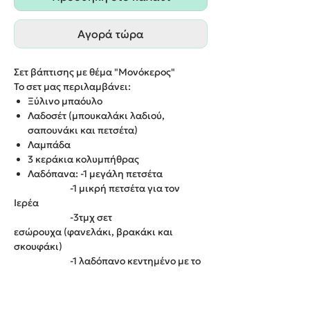
Αγορά τώρα
Σετ βάπτισης με θέμα "Μονόκερος"
Το σετ μας περιλαμβάνει:
Ξύλινο μπαόυλο
Λαδοσέτ (μπουκαλάκι λαδιού,
σαπουνάκι και πετσέτα)
Λαμπάδα
3 κεράκια κολυμπήθρας
Λαδόπανα: -1 μεγάλη πετσέτα
-1 μικρή πετσέτα για τον
Ιερέα
-3τμχ σετ
εσώρουχα (φανελάκι, βρακάκι και
σκουφάκι)
-1 λαδόπανο κεντημένο με το
ίδιο θέμα
Μπορείτε να προμηθευτείτε και το