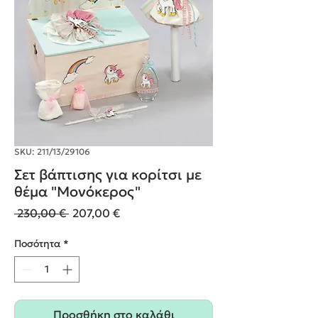
SKU: 211/13/29106
Σετ βάπτισης για κορίτσι με
θέμα "Μονόκερος"
Κανονική
Τιμή
 230,00 € 
207,00 €
τιμή
Έκπτωσης
Ποσότητα
*
Προσθήκη στο καλάθι