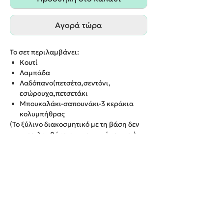
Αγορά τώρα
Το σετ περιλαμβάνει:
Κουτί
Λαμπάδα
Λαδόπανο(πετσέτα,σεντόνι,
εσώρουχα,πετσετάκι
Μπουκαλάκι-σαπουνάκι-3 κεράκια
κολυμπήθρας
(Το ξύλινο διακοσμητικό με τη βάση δεν
συμπεριλαμβάνεται στην τιμή του σετ)
ΔΥΝΑΤΟΤΗΤΑ ΕΠΙΛΟΓΗΣ ΚΙ ΑΛΛΩΝ
ΧΡΩΜΑΤΩΝ/ΘΕΜΑΤΩΝ
ΠΑΡΑΔΟΣΗ ΕΝΤΟΣ 20 ΕΡΓΑΣΙΜΩΝ
ΗΜΕΡΩΝ