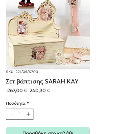
SKU: 221/05/K700
Σετ βάπτισης SARAH KAY
Κανονική
Τιμή
 267,00 € 
240,30 €
τιμή
Έκπτωσης
Ποσότητα
*
Προσθήκη στο καλάθι