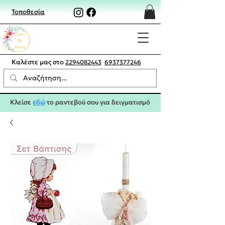
Τοποθεσία
Καλέστε μας στο
2294082443
6937377246
Κλείσε
εδώ
το ραντεβού σου για δειγματισμό