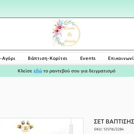
-Αγόρι
Bάπτιση-Κορίτσι
Events
Επικοινων
Κλείσε
εδώ
το ραντεβού σου για δειγματισμό
ΣΕΤ ΒΑΠΤΙΣΗ
SKU: 121/16/2284