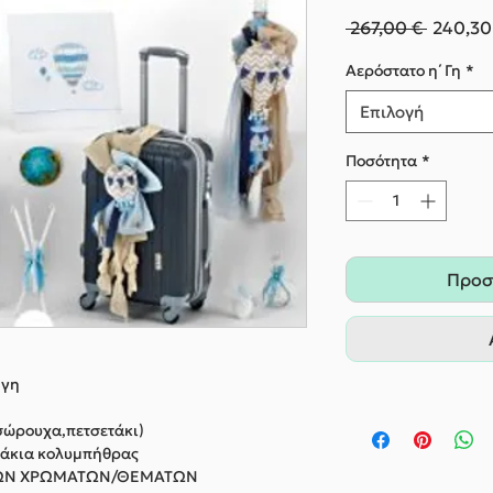
Κανονι
 267,00 € 
240,30
τιμή
Αερόστατο η΄ Γη
*
Επιλογή
Ποσότητα
*
Προσ
 γη
σώρουχα,πετσετάκι)
ράκια κολυμπήθρας
ΛΛΩΝ ΧΡΩΜΑΤΩΝ/ΘΕΜΑΤΩΝ