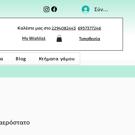
Σύνδεση
Καλέστε μας στο
2294082443
6937377246
My Wishlist
Τοποθεσία
ία
Blog
Κτήματα γάμου
 αερόστατο