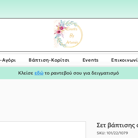
-Αγόρι
Bάπτιση-Κορίτσι
Events
Επικοινων
Κλείσε
εδώ
το ραντεβού σου για δειγματισμό
Σετ βάπτισης
SKU: 101/22/1079