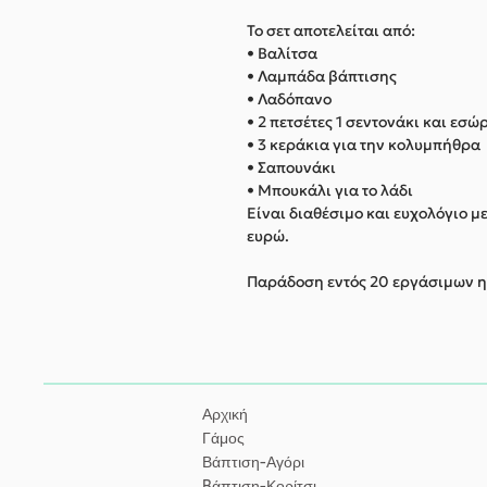
Το σετ αποτελείται από:
•
Βαλίτσα
• Λαμπάδα βάπτισης
• Λαδόπανο
• 2 πετσέτες 1 σεντονάκι και εσ
• 3 κεράκια για την κολυμπήθρα
• Σαπουνάκι
• Μπουκάλι για το λάδι
Είναι διαθέσιμο και ευχολόγιο μ
ευρώ.
Παράδοση εντός 20 εργάσιμων 
Αρχική
Γάμος
Βάπτιση-Αγόρι
Bάπτιση-Κορίτσι