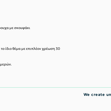
ώρουχα με σκουφάκι
ε το ίδιο θέμα με επιπλέον χρέωση 30
ημερών.
We create u