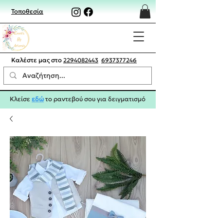
Τοποθεσία
Καλέστε μας στο
2294082443
6937377246
Κλείσε
εδώ
το ραντεβού σου για δειγματισμό