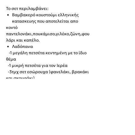
Το σετ περιλαμβάνει:
Βαμβακερό κουστούμι ελληνικής
κατασκευης που αποτελείται απο
κοντό
παντελονάκι,πουκάμισο,γιλέκο,ζώνη,φου
λάρι και καπέλο.
Λαδόπανα
-1 μεγάλη πετσέτα κεντημένη με το ίδιο
θέμα
-1 μικρή πετσέτα για τον Ιερέα
-3τμχ σετ εσώρουχα (φανελάκι, βρακάκι
και σκουφάκι)
-1 λαδόπανο κεντημένο με το ίδιο θέμα
Χρόνος παράδοσης : 4-12 εργάσιμες
ημέρες