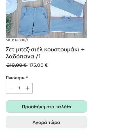
SKU: Ν.800/1
Σετ μπεζ-σιέλ κουστουμάκι +
λαδόπανα /1
Κανονική
Τιμή
 210,00 € 
175,00 €
τιμή
Έκπτωσης
Ποσότητα
*
Προσθήκη στο καλάθι
Αγορά τώρα