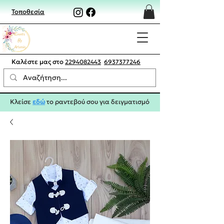
Τοποθεσία
Καλέστε μας στο
2294082443
6937377246
Κλείσε
εδώ
το ραντεβού σου για δειγματισμό