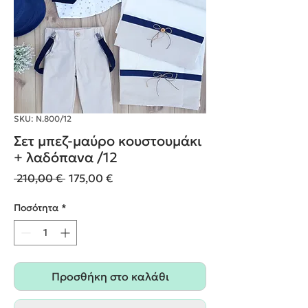
SKU: Ν.800/12
Σετ μπεζ-μαύρο κουστουμάκι
+ λαδόπανα /12
Κανονική
Τιμή
 210,00 € 
175,00 €
τιμή
Έκπτωσης
Ποσότητα
*
Προσθήκη στο καλάθι