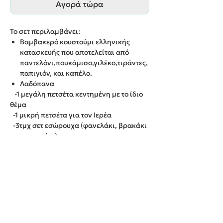
Αγορά τώρα
Το σετ περιλαμβάνει:
Βαμβακερό κουστούμι ελληνικής
κατασκευής που αποτελείται από
παντελόνι,πουκάμισο,γιλέκο,τιράντες,
παπιγιόν, και καπέλο.
Λαδόπανα
-1 μεγάλη πετσέτα κεντημένη με το ίδιο
θέμα
-1 μικρή πετσέτα για τον Ιερέα
-3τμχ σετ εσώρουχα (φανελάκι, βρακάκι
και σκουφάκι)
-1 λαδόπανο κεντημένο με το ίδιο θέμα
Χρόνος παράδοσης : 4-12 εργάσιμες
ημέρες