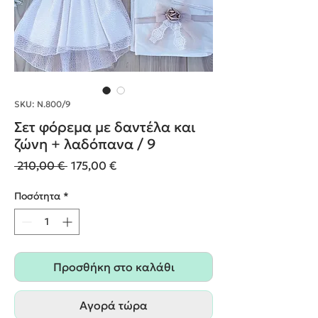
SKU: Ν.800/9
Σετ φόρεμα με δαντέλα και
ζώνη + λαδόπανα / 9
Κανονική
Τιμή
 210,00 € 
175,00 €
τιμή
Έκπτωσης
Ποσότητα
*
Προσθήκη στο καλάθι
Αγορά τώρα