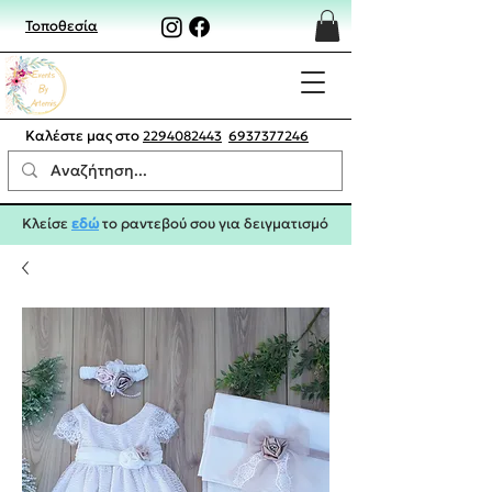
Τοποθεσία
Καλέστε μας στο
2294082443
6937377246
Κλείσε
εδώ
το ραντεβού σου για δειγματισμό