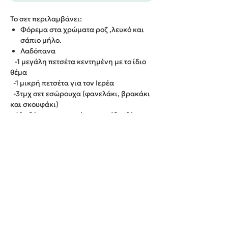
Το σετ περιλαμβάνει:
Φόρεμα στα χρώματα ροζ ,λευκό και
σάπιο μήλο.
Λαδόπανα
-1 μεγάλη πετσέτα κεντημένη με το ίδιο
θέμα
-1 μικρή πετσέτα για τον Ιερέα
-3τμχ σετ εσώρουχα (φανελάκι, βρακάκι
και σκουφάκι)
-1 λαδόπανο κεντημένο με το ίδιο θέμα
Χρόνος παράδοσης : 4-12 εργάσιμες
ημέρες.
We create unforgettable memories!
Events By Artemis