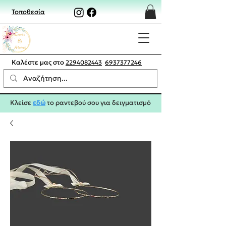
Τοποθεσία
Καλέστε μας στο
2294082443
6937377246
Κλείσε
εδώ
το ραντεβού σου για δειγματισμό