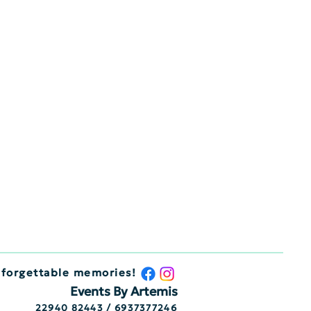
nforgettable memories!
Events By Artemis
22940 82443 / 6937377246