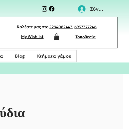
Σύνδεση
Καλέστε μας στο
2294082443
6937377246
My Wishlist
Τοποθεσία
ία
Blog
Κτήματα γάμου
ύδια