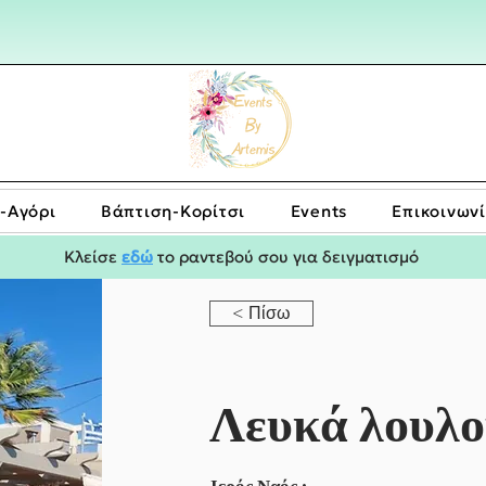
-Αγόρι
Bάπτιση-Κορίτσι
Events
Επικοινων
Κλείσε
εδώ
το ραντεβού σου για δειγματισμό
< Πίσω
Λευκά λουλο
Ιερός Ναός :