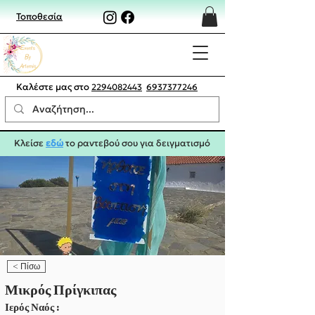
Τοποθεσία
Καλέστε μας στο
2294082443
6937377246
Κλείσε
εδώ
το ραντεβού σου για δειγματισμό
< Πίσω
Μικρός Πρίγκιπας
Ιερός Ναός :