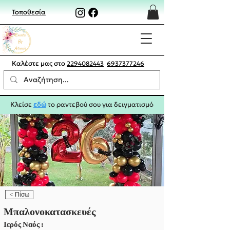
Τοποθεσία
Καλέστε μας στο
2294082443
6937377246
Κλείσε
εδώ
το ραντεβού σου για δειγματισμό
< Πίσω
Μπαλονοκατασκευές
Ιερός Ναός :