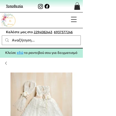
Τοποθεσία
Καλέστε μας στο
2294082443
6937377246
Κλείσε
εδώ
το ραντεβού σου για δειγματισμό