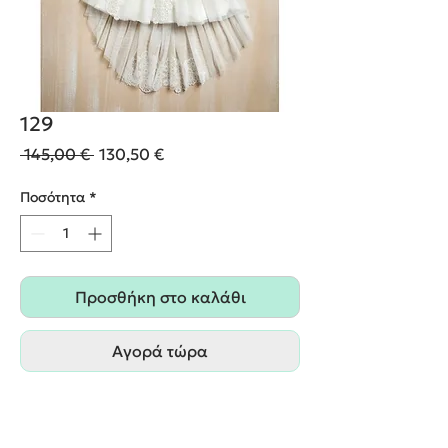
129
Κανονική
Τιμή
 145,00 € 
130,50 €
τιμή
Έκπτωσης
Ποσότητα
*
Προσθήκη στο καλάθι
Αγορά τώρα