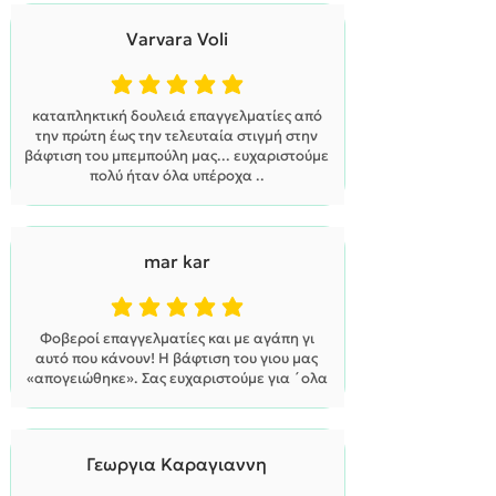
Varvara Voli
η μέση βαθμολογία είναι 5 από 5
καταπληκτική δουλειά επαγγελματίες από
την πρώτη έως την τελευταία στιγμή στην
βάφτιση του μπεμπούλη μας... ευχαριστούμε
πολύ ήταν όλα υπέροχα ..
mar kar
η μέση βαθμολογία είναι 5 από 5
Φοβεροί επαγγελματίες και με αγάπη γι
αυτό που κάνουν! Η βάφτιση του γιου μας
«απογειώθηκε». Σας ευχαριστούμε για ´ολα
Γεωργια Καραγιαννη