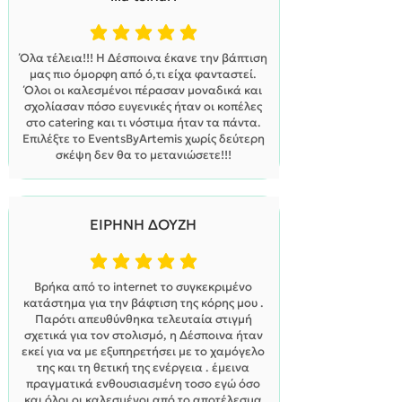
η μέση βαθμολογία είναι 5 από 5
Όλα τέλεια!!! Η Δέσποινα έκανε την βάπτιση
μας πιο όμορφη από ό,τι είχα φανταστεί.
Όλοι οι καλεσμένοι πέρασαν μοναδικά και
σχολίασαν πόσο ευγενικές ήταν οι κοπέλες
στο catering και τι νόστιμα ήταν τα πάντα.
Επιλέξτε το EventsByArtemis χωρίς δεύτερη
σκέψη δεν θα το μετανιώσετε!!!
ΕΙΡΗΝΗ ΔΟΥΖΗ
η μέση βαθμολογία είναι 5 από 5
Βρήκα από το internet το συγκεκριμένο
κατάστημα για την βάφτιση της κόρης μου .
Παρότι απευθύνθηκα τελευταία στιγμή
σχετικά για τον στολισμό, η Δέσποινα ήταν
εκεί για να με εξυπηρετήσει με το χαμόγελο
της και τη θετική της ενέργεια . έμεινα
πραγματικά ενθουσιασμένη τοσο εγώ όσο
και όλοι οι καλεσμένοι από το αποτέλεσμα