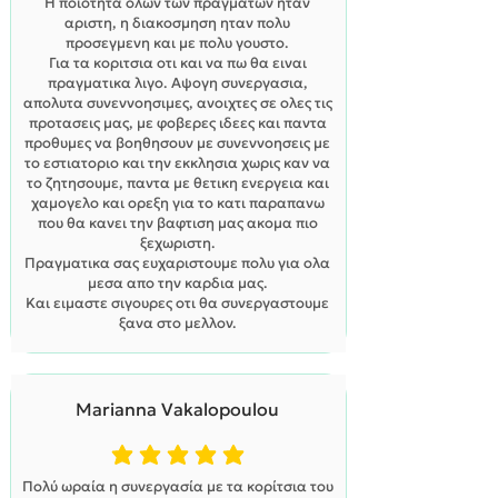
Η ποιοτητα ολων των πραγματων ηταν
αριστη, η διακοσμηση ηταν πολυ
προσεγμενη και με πολυ γουστο.
Για τα κοριτσια οτι και να πω θα ειναι
πραγματικα λιγο. Αψογη συνεργασια,
απολυτα συνεννοησιμες, ανοιχτες σε ολες τις
προτασεις μας, με φοβερες ιδεες και παντα
προθυμες να βοηθησουν με συνεννοησεις με
το εστιατοριο και την εκκλησια χωρις καν να
το ζητησουμε, παντα με θετικη ενεργεια και
χαμογελο και ορεξη για το κατι παραπανω
που θα κανει την βαφτιση μας ακομα πιο
ξεχωριστη.
Πραγματικα σας ευχαριστουμε πολυ για ολα
μεσα απο την καρδια μας.
Και ειμαστε σιγουρες οτι θα συνεργαστουμε
ξανα στο μελλον.
Marianna Vakalopoulou
η μέση βαθμολογία είναι 5 από 5
Πολύ ωραία η συνεργασία με τα κορίτσια του