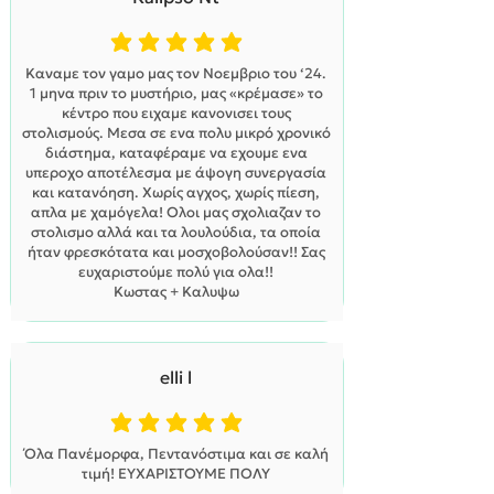
η μέση βαθμολογία είναι 5 από 5
Καναμε τον γαμο μας τον Νοεμβριο του ‘24.
1 μηνα πριν το μυστήριο, μας «κρέμασε» το
κέντρο που ειχαμε κανονισει τους
στολισμούς. Μεσα σε ενα πολυ μικρό χρονικό
διάστημα, καταφέραμε να εχουμε ενα
υπεροχο αποτέλεσμα με άψογη συνεργασία
και κατανόηση. Χωρίς αγχος, χωρίς πίεση,
απλα με χαμόγελα! Ολοι μας σχολιαζαν το
στολισμο αλλά και τα λουλούδια, τα οποία
ήταν φρεσκότατα και μοσχοβολούσαν!! Σας
ευχαριστούμε πολύ για ολα!!
Κωστας + Καλυψω
elli l
η μέση βαθμολογία είναι 5 από 5
Όλα Πανέμορφα, Πεντανόστιμα και σε καλή
τιμή! ΕΥΧΑΡΙΣΤΟΥΜΕ ΠΟΛΥ