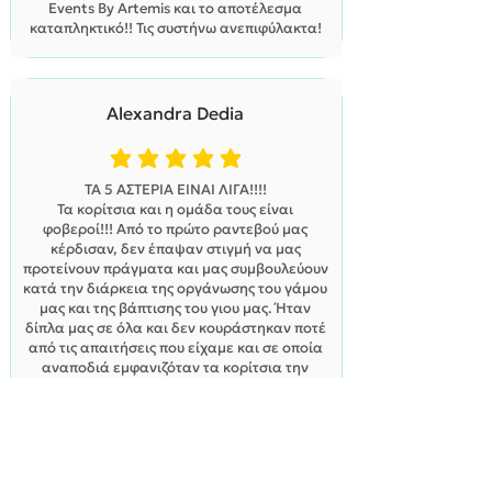
Events By Artemis και το αποτέλεσμα
καταπληκτικό!! Τις συστήνω ανεπιφύλακτα!
Alexandra Dedia
η μέση βαθμολογία είναι 5 από 5
ΤΑ 5 ΑΣΤΕΡΙΑ ΕΙΝΑΙ ΛΙΓΑ!!!!
Τα κορίτσια και η ομάδα τους είναι
φοβεροί!!! Από το πρώτο ραντεβού μας
κέρδισαν, δεν έπαψαν στιγμή να μας
προτείνουν πράγματα και μας συμβουλεύουν
κατά την διάρκεια της οργάνωσης του γάμου
μας και της βάπτισης του γιου μας. Ήταν
δίπλα μας σε όλα και δεν κουράστηκαν ποτέ
από τις απαιτήσεις που είχαμε και σε οποία
αναποδιά εμφανιζόταν τα κορίτσια την
αντιμετώπιζαν με χαμόγελο και μας
πρότειναν κάτι καλύτερο από αυτό που
είχαμε σκεφτεί. Μακάρι να μπορούσαμε να
σας ευχαριστήσουμε για το αποτέλεσμα που
είχατε που ήταν πέρα από τις προσδοκίες
μας!! Σας αγαπάμε πολύ και το ξέρετε. Το