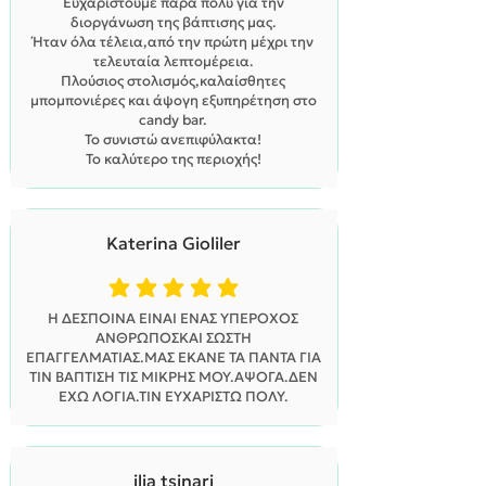
Ευχαριστούμε πάρα πολύ για την
διοργάνωση της βάπτισης μας.
Ήταν όλα τέλεια,από την πρώτη μέχρι την
τελευταία λεπτομέρεια.
Πλούσιος στολισμός,καλαίσθητες
μπομπονιέρες και άψογη εξυπηρέτηση στο
candy bar.
Το συνιστώ ανεπιφύλακτα!
Το καλύτερο της περιοχής!
Katerina Gioliler
η μέση βαθμολογία είναι 5 από 5
Η ΔΈΣΠΟΙΝΑ ΕΙΝΑΙ ΕΝΑΣ ΥΠΕΡΟΧΟΣ
ΑΝΘΡΩΠΟΣΚΑΙ ΣΩΣΤΗ
ΕΠΑΓΓΕΛΜΑΤΙΑΣ.ΜΑΣ ΕΚΑΝΕ ΤΑ ΠΑΝΤΑ ΓΙΑ
ΤΙΝ ΒΑΠΤΙΣΗ ΤΙΣ ΜΙΚΡΗΣ ΜΟΥ.ΑΨΟΓΑ.ΔΕΝ
ΕΧΩ ΛΟΓΙΑ.ΤΙΝ ΕΥΧΑΡΙΣΤΏ ΠΟΛΎ.
ilia tsinari