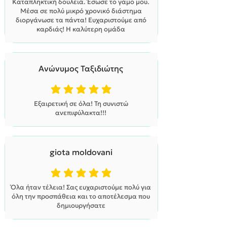
Καταπληκτική δουλειά. Έσωσε το γάμο μου.
Μέσα σε πολύ μικρό χρονικό διάστημα
διοργάνωσε τα πάντα! Ευχαριστούμε από
καρδιάς! Η καλύτερη ομάδα
Ανώνυμος Ταξιδιώτης
η μέση βαθμολογία είναι 5 από 5
Εξαιρετική σε όλα! Τη συνιστώ
ανεπιφύλακτα!!!
giota moldovani
η μέση βαθμολογία είναι 5 από 5
Όλα ήταν τέλεια! Σας ευχαριστούμε πολύ για
όλη την προσπάθεια και το αποτέλεσμα που
δημιουργήσατε