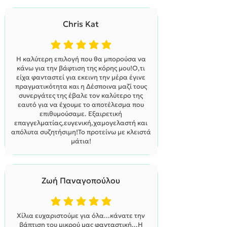
Chris Kat
η μέση βαθμολογία είναι 5 από 5
Η καλύτερη επιλογή που θα μπορούσα να
κάνω για την βάφτιση της κόρης μου!Ο,τι
είχα φανταστεί για εκεινη την μέρα έγινε
πραγματικότητα και η Δέσποινα μαζί τους
συνεργάτες της έβαλε τον καλύτερο της
εαυτό για να έχουμε το αποτέλεσμα που
επιθυμούσαμε. Εξαιρετική
επαγγελματίας,ευγενική,χαμογελαστή και
απόλυτα συζητήσιμη!Το προτείνω με κλειστά
μάτια!
Ζωή Παναγοπούλου
η μέση βαθμολογία είναι 5 από 5
Χίλια ευχαριστούμε για όλα...κάνατε την
βάπτιση του μικρού μας φανταστική...Η