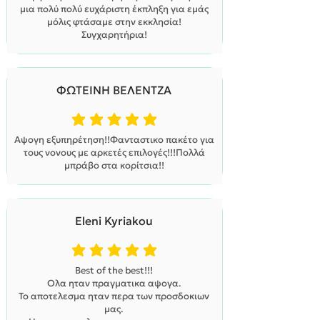
μια πολύ πολύ ευχάριστη έκπληξη για εμάς
μόλις φτάσαμε στην εκκλησία!
Συγχαρητήρια!
ΦΩΤΕΙΝΗ ΒΕΛΕΝΤΖΑ
η μέση βαθμολογία είναι 5 από 5
Αψογη εξυπηρέτηση!!Φανταστικο πακέτο για
τους νονους με αρκετές επιλογές!!!Πολλά
μπράβο στα κορίτσια!!
Eleni Kyriakou
η μέση βαθμολογία είναι 5 από 5
Best of the best!!!
Ολα ηταν πραγματικα αψογα.
Το αποτελεσμα ηταν περα των προσδοκιων
μας.