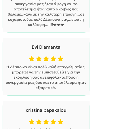
συνεργασία μας ήταν άψογη και το
αποτέλεσμα ήταν αυτό ακριβώς που
θέλαμε..κάναμε την καλύτερη επιλογή...σε
ευχαριστούμε πολύ Δέσποινα μας...είσαι η
καλύτερη...!!!!❤️❤️❤️
Evi Diamanta
η μέση βαθμολογία είναι 5 από 5
Η Δέσποινα είναι πολύ καλή επαγγελματίας,
μπορείτε να την εμπιστευθείτε για την
εκδήλωση σας ανεπιφύλακτα!Τόσο η
συνεργασία μας όσο και το αποτέλεσμα ήταν
εξαιρετικά.
xristina papakalou
η μέση βαθμολογία είναι 5 από 5