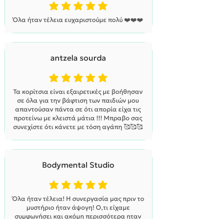
η μέση βαθμολογία είναι 5 από 5
Όλα ήταν τέλεια ευχαριστούμε πολύ ❤️❤️❤️
antzela sourda
η μέση βαθμολογία είναι 5 από 5
Τα κορίτσια είναι εξαιρετικές με βοήθησαν
σε όλα για την βάφτιση των παιδιών μου
απαντούσαν πάντα σε ότι απορία είχα τις
προτείνω με κλειστά μάτια !!! Μπραβο σας
συνεχίστε ότι κάνετε με τόση αγάπη 🥰🥰🥰
Bodymental Studio
η μέση βαθμολογία είναι 5 από 5
Όλα ήταν τέλεια! Η συνεργασία μας πριν το
μυστήριο ήταν άψογη! Ο,τι είχαμε
συμφωνήσει και ακόμη περισσότερα ηταν