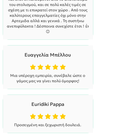
του στολισμού, και σε πολύ καλές τιμές σε
σχέση με τι επικρατεί στον χώρο . Από τους
καλύτερους επαγγελματίες όχι μόνο στην
Αρτεμιδα αλλά και γενικά . Τη συστήνω
ανεπιφύλακτα ! Δέσποινα συνεχίστε έτσι ! 👍
😊
Ευαγγελία Μπέλλου
η μέση βαθμολογία είναι 5 από 5
Μια υπέροχη εμπειρία, συνέβαλε ώστε ο
γάμος μας να γίνει πολύ όμορφος!
Euridiki Pappa
η μέση βαθμολογία είναι 5 από 5
Προσεγμένη και ξεχωριστή δουλειά.