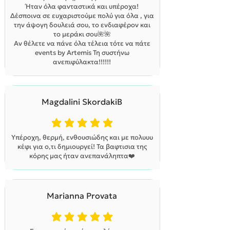
Ήταν όλα φανταστικά και υπέροχα!
Δέσποινα σε ευχαριστούμε πολύ για όλα , για
την άψογη δουλειά σου, το ενδιαφέρον και
το μεράκι σου🌺🌺
Αν θέλετε να πάνε όλα τέλεια τότε να πάτε
events by Artemis Τη συστήνω
ανεπιφύλακτα!!!!!!
Magdalini SkordakiB
η μέση βαθμολογία είναι 5 από 5
Υπέροχη, θερμή, ενθουσιώδης και με πολυυυ
κέφι για ο,τι δημιουργεί! Τα βαφτισια της
κόρης μας ήταν ανεπανάληπτα❤️
Marianna Provata
η μέση βαθμολογία είναι 5 από 5