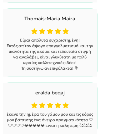
Thomais-Maria Maira
η μέση βαθμολογία είναι 5 από 5
Είμαι απόλυτα ευχαριστημένη!
Εκτός απ'τον άψογο επαγγελματισμό και την
ικανότητα της ακόμα και τελευταία στιγμή
να αναλάβει, είναι γλυκύτατη με πολύ
ωραίες καλλιτεχνικές ιδέες!
Τη συστήνω ανεπιφύλακτα! 💐
eralda beqaj
η μέση βαθμολογία είναι 5 από 5
έκανε την ημέρα του γάμου μου και τις κόρες
μου βάπτισης ένα όνειρο πραγματικότητα 🤍
🤍🤍🤍🤍❤️❤️❤️❤️❤️ ειναι η καλητερη 🥰🥰🥰